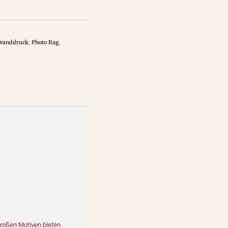
wanddruck
,
Photo Rag
,
großen Motiven bieten.