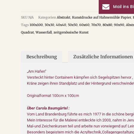
Mail ins B
SKU
N/A
Kategorien
Abstrakt
,
Kunstdrucke auf Hahnemühle Papier
,
Tags
100x100
,
30x30
,
40x40
,
50x50
,
60x60
,
70x70
,
80x80
,
90x90
,
Abst
Quadrat
,
Wasserfall
,
zeitgenössische Kunst
Beschreibung
Zusätzliche Informationen
„Am Hafen“
Versteckt hinter Containern kämpfen sich Segelspitzen hervor ,
Kräne zeigen ihren Standplatz und der Hintergrund verschwindet
Originalformat 100cm x 100cm
Über Carola Baumgärtel :
Vom Land Brandenburg führte es mich 1977 in die schöne berg
Mein Interesse für die Malerei entdeckte ich 2003, nahm in J
Mal-und Zeichenkursen teil und arbeite nun vorwiegend auf Le
Besonders begeistern mich die Acryltechnik,Collagengestaltung 