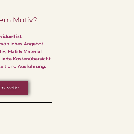
sem Motiv?
iduell ist,
ersönliches Angebot.
tiv, Maß & Material
llierte Kostenübersicht
zeit und Ausführung.
em Motiv