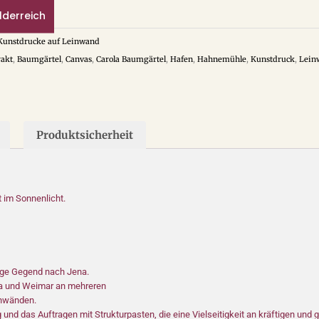
ilderreich
Kunstdrucke auf Leinwand
rakt
,
Baumgärtel
,
Canvas
,
Carola Baumgärtel
,
Hafen
,
Hahnemühle
,
Kunstdruck
,
Lein
Produktsicherheit
 im Sonnenlicht.
ige Gegend nach Jena.
ena und Weimar an mehreren
inwänden.
und das Auftragen mit Strukturpasten, die eine Vielseitigkeit an kräftigen und 