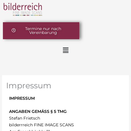
Zum
springen
Inhalt
springen
Termine nur nach
Vereinbarung
Menü
Impressum
IMPRESSUM
ANGABEN GEMÄSS § 5 TMG
Stefan Frietsch
bilderrreich FINE IMAGE SCANS