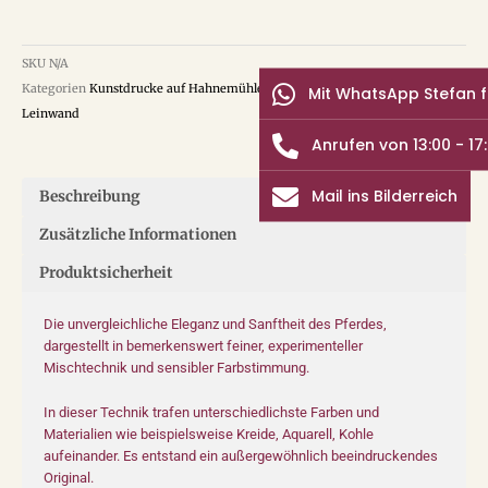
SKU
N/A
Kategorien
Kunstdrucke auf Hahnemühle Papier
,
Kunstdrucke auf
Mit WhatsApp Stefan 
Leinwand
Anrufen von 13:00 - 17
Mail ins Bilderreich
Beschreibung
Zusätzliche Informationen
Produktsicherheit
Die unvergleichliche Eleganz und Sanftheit des Pferdes,
dargestellt in bemerkenswert feiner, experimenteller
Mischtechnik und sensibler Farbstimmung.
In dieser Technik trafen unterschiedlichste Farben und
Materialien wie beispielsweise Kreide, Aquarell, Kohle
aufeinander. Es entstand ein außergewöhnlich beeindruckendes
Original.