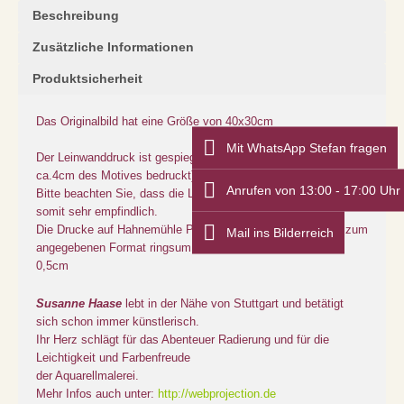
Beschreibung
Zusätzliche Informationen
Produktsicherheit
Das Originalbild hat eine Größe von 40x30cm
Mit WhatsApp Stefan fragen
Der Leinwanddruck ist gespiegelt (der Rand ist mit den letzten
ca.4cm des Motives bedruckt)
Anrufen von 13:00 - 17:00 Uhr
Bitte beachten Sie, dass die Leinwand nicht gefirnisst ist und
somit sehr empfindlich.
Die Drucke auf Hahnemühle Photo Rag Papier haben zzgl. zum
Mail ins Bilderreich
angegebenen Format ringsum einen weißen Rand von ca.
0,5cm
Susanne Haase
lebt in der Nähe von Stuttgart und betätigt
sich schon immer künstlerisch.
Ihr Herz schlägt für das Abenteuer Radierung und für die
Leichtigkeit und Farbenfreude
der Aquarellmalerei.
Mehr Infos auch unter:
http://webprojection.de