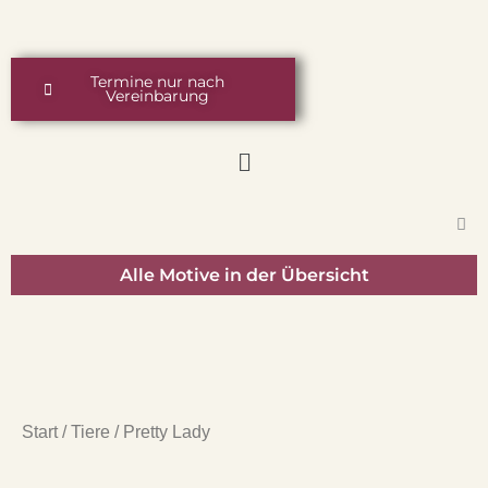
Zum
springen
Inhalt
springen
Termine nur nach
Vereinbarung
Menü
Alle Motive in der Übersicht
Start
/
Tiere
/ Pretty Lady