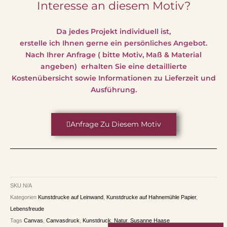
Interesse an diesem Motiv?
Da jedes Projekt individuell ist,
erstelle ich Ihnen gerne ein persönliches Angebot.
Nach Ihrer Anfrage ( bitte Motiv, Maß & Material
angeben) erhalten Sie eine detaillierte
Kostenübersicht sowie Informationen zu Lieferzeit und
Ausführung.
Anfrage Zu Diesem Motiv
SKU
N/A
Kategorien
Kunstdrucke auf Leinwand
,
Kunstdrucke auf Hahnemühle Papier
,
Lebensfreude
Tags
Canvas
,
Canvasdruck
,
Kunstdruck
,
Natur
,
Susanne Haase