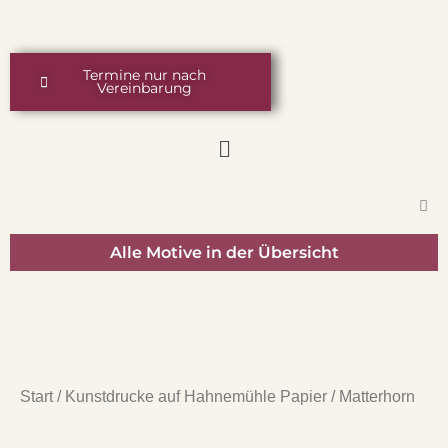
Zum
springen
Inhalt
springen
Termine nur nach
Vereinbarung
Menü
Alle Motive in der Übersicht
Start
/
Kunstdrucke auf Hahnemühle Papier
/ Matterhorn