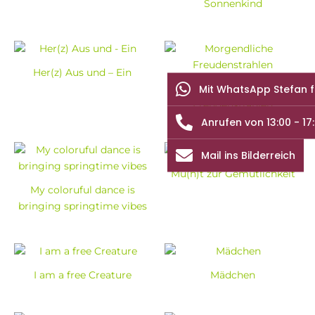
Sonnenkind
Her(z) Aus und – Ein
Mit WhatsApp Stefan 
Morgendliche
Freudenstrahlen
Anrufen von 13:00 - 17
Mail ins Bilderreich
Mu(h)t zur Gemütlichkeit
My coloruful dance is
bringing springtime vibes
I am a free Creature
Mädchen